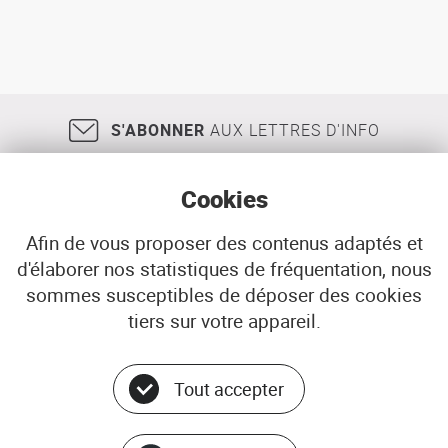
S'ABONNER
AUX LETTRES D'INFO
Cookies
Afin de vous proposer des contenus adaptés et
d'élaborer nos statistiques de fréquentation, nous
18, rue Jean Jaurès
29200
BREST
sommes susceptibles de déposer des cookies
02 98 33 51 71
CONTACT
tiers sur votre appareil.
Tout accepter
Menu
© ADEUPa
bottom
PLAN DU SITE