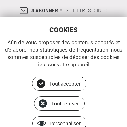
S'ABONNER
AUX LETTRES D'INFO
COOKIES
Afin de vous proposer des contenus adaptés et
d'élaborer nos statistiques de fréquentation, nous
18, rue Jean Jaurès
29200
BREST
sommes susceptibles de déposer des cookies
02 98 33 51 71
CONTACT
tiers sur votre appareil.
Tout accepter
Menu
© ADEUPa
bottom
PLAN DU SITE
Tout refuser
DONNÉES PERSONNELLES
GÉRER LES COOKIES
Personnaliser
MENTIONS LÉGALES