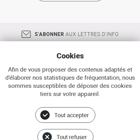
S'ABONNER
AUX LETTRES D'INFO
Cookies
Afin de vous proposer des contenus adaptés et
d'élaborer nos statistiques de fréquentation, nous
18, rue Jean Jaurès
29200
BREST
sommes susceptibles de déposer des cookies
02 98 33 51 71
CONTACT
tiers sur votre appareil.
Tout accepter
Menu
© ADEUPa
bottom
PLAN DU SITE
Tout refuser