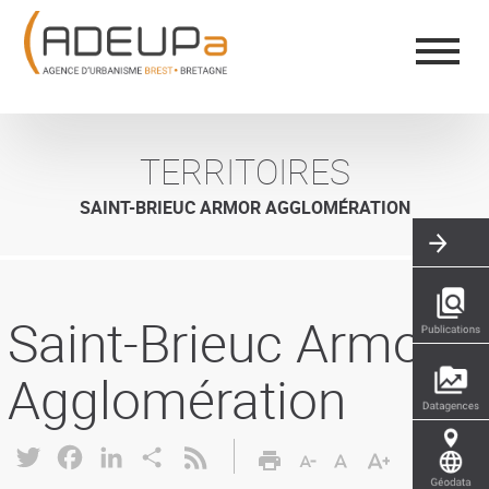
Aller
Panneau de gestion des cookies
au
contenu
principal
TERRITOIRES
SAINT-BRIEUC ARMOR AGGLOMÉRATION
Saint-Brieuc Armor
Agglomération
Twitter
Facebook
LinkedIn
Share