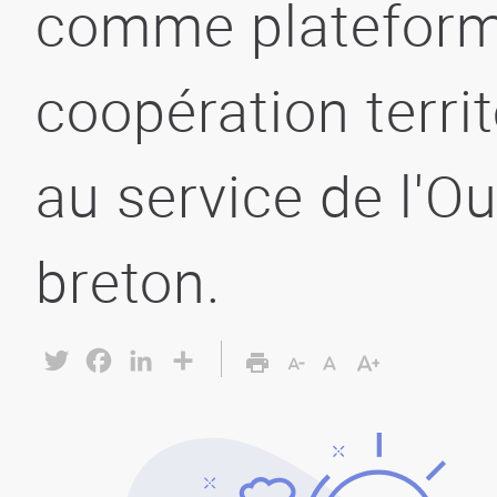
comme plateform
coopération territ
au service de l'O
breton.
Twitter
Facebook
LinkedIn
Share