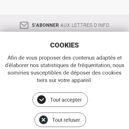
S'ABONNER
AUX LETTRES D'INFO
COOKIES
Afin de vous proposer des contenus adaptés et
d'élaborer nos statistiques de fréquentation, nous
18, rue Jean Jaurès
29200
BREST
sommes susceptibles de déposer des cookies
02 98 33 51 71
CONTACT
tiers sur votre appareil.
Tout accepter
Menu
© ADEUPa
bottom
PLAN DU SITE
Tout refuser
DONNÉES PERSONNELLES