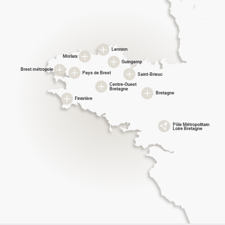
Lannion
Morlaix
Guingamp
Brest métropole
Pays de Brest
Saint-Brieuc
Centre-Ouest
Bretagne
Bretagne
Finistère
Pôle Métropolitain
Loire Bretagne