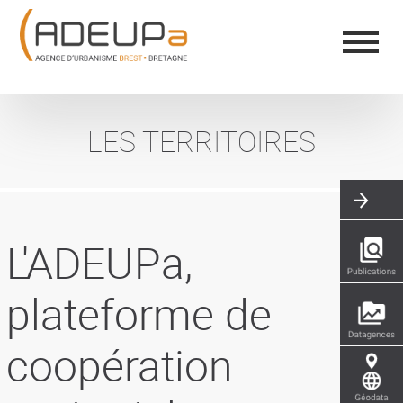
Aller
Panneau de gestion des cookies
au
contenu
principal
LES TERRITOIRES
L'ADEUPa,
plateforme de
coopération