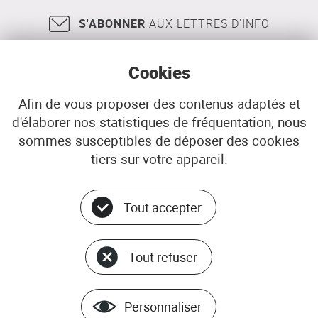
S'ABONNER
AUX LETTRES D'INFO
Cookies
Afin de vous proposer des contenus adaptés et
d'élaborer nos statistiques de fréquentation, nous
18, rue Jean Jaurès
29200
BREST
sommes susceptibles de déposer des cookies
02 98 33 51 71
CONTACT
tiers sur votre appareil.
Tout accepter
Menu
© ADEUPa
bottom
PLAN DU SITE
Tout refuser
DONNÉES PERSONNELLES
GÉRER LES COOKIES
MENTIONS LÉGALES
Personnaliser