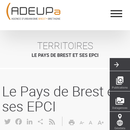
Aller
Panneau de gestion des cookies
au
contenu
principal
TERRITOIRES
LE PAYS DE BREST ET SES EPCI
Le Pays de Brest et
ses EPCI
Twitter
Facebook
LinkedIn
Share