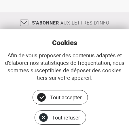
S'ABONNER
AUX LETTRES D'INFO
Cookies
Afin de vous proposer des contenus adaptés et
d'élaborer nos statistiques de fréquentation, nous
18, rue Jean Jaurès
29200
BREST
sommes susceptibles de déposer des cookies
02 98 33 51 71
CONTACT
tiers sur votre appareil.
Tout accepter
Menu
© ADEUPa
bottom
PLAN DU SITE
Tout refuser
DONNÉES PERSONNELLES
GÉRER LES COOKIES