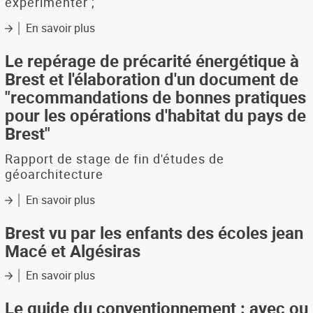
expérimenter ;
En savoir plus
sur
Les
avis
Le repérage de précarité énergétique à
de
Brest et l'élaboration d'un document de
la
"recommandations de bonnes pratiques
FNAU
pour les opérations d'habitat du pays de
N°4
:
Brest"
projet
de
Rapport de stage de fin d'études de
loi
géoarchitecture
urbanisme
et
En savoir plus
sur
logement
Le
repérage
Brest vu par les enfants des écoles jean
de
Macé et Algésiras
précarité
énergétique
En savoir plus
sur
à
Brest
Brest
vu
Le guide du conventionnement : avec ou
et