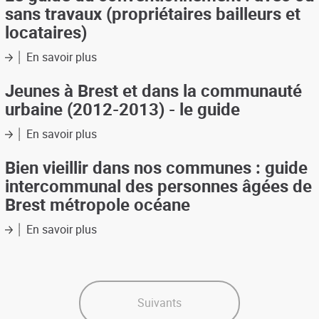
par
sans travaux (propriétaires bailleurs et
l'élaboration
les
d'un
locataires)
enfants
document
des
de
En savoir plus
sur
écoles
"recommandations
Le
jean
de
guide
Jeunes à Brest et dans la communauté
Macé
bonnes
du
et
urbaine (2012-2013) - le guide
pratiques
conventionnement
Algésiras
pour
:
En savoir plus
sur
les
avec
Jeunes
opérations
ou
à
Bien vieillir dans nos communes : guide
d'habitat
sans
Brest
intercommunal des personnes âgées de
du
travaux
et
pays
(propriétaires
Brest métropole océane
dans
de
bailleurs
la
Brest"
et
En savoir plus
sur
communauté
locataires)
Bien
urbaine
vieillir
(2012-
dans
2013)
nos
-
communes
Suivants
le
:
guide