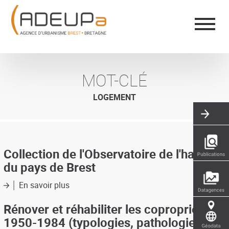
Aller
Panneau de gestion des cookies
au
contenu
principal
MOT-CLÉ
LOGEMENT
Collection de l'Observatoire de l'habitat
du pays de Brest
En savoir plus
sur
Collection
de
Rénover et réhabiliter les copropriétés
l'Observatoire
1950-1984 (typologies, pathologies,
de