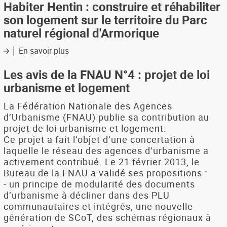
annuel
Habiter Hentin : construire et réhabiliter
(typologies,
sur
son logement sur le territoire du Parc
pathologies,
l'état
travaux)
naturel régional d'Armorique
de
la
En savoir plus
sur
France
Habiter
en
Hentin
Les avis de la FNAU N°4 : projet de loi
2014
:
urbanisme et logement
construire
et
La Fédération Nationale des Agences
réhabiliter
d’Urbanisme (FNAU) publie sa contribution au
son
projet de loi urbanisme et logement.
logement
Ce projet a fait l’objet d’une concertation à
sur
laquelle le réseau des agences d’urbanisme a
le
activement contribué. Le 21 février 2013, le
territoire
Bureau de la FNAU a validé ses propositions :
du
Parc
- un principe de modularité des documents
naturel
d’urbanisme à décliner dans des PLU
régional
communautaires et intégrés, une nouvelle
d'Armorique
génération de SCoT, des schémas régionaux à