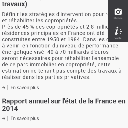
travaux)
l'habitat
du
Définir les stratégies d'intervention pour rénover
pays
et réhabiliter les copropriétés
de
Près de 45 % des copropriétés et 2,8 millions de
Brest
résidences principales en France ont été
construites entre 1950 et 1984. Dans les dix ans
à venir  en fonction du niveau de performance
énergétique visé  40 à 70 milliards d'euros
seront nécessaires pour réhabiliter l'ensemble
de ce parc immobilier en copropriété, cette
estimation ne tenant pas compte des travaux à
réaliser dans les parties privatives.
En savoir plus
sur
Rénover
et
Rapport annuel sur l'état de la France en
réhabiliter
2014
les
copropriétés
En savoir plus
sur
1950-
Rapport
1984