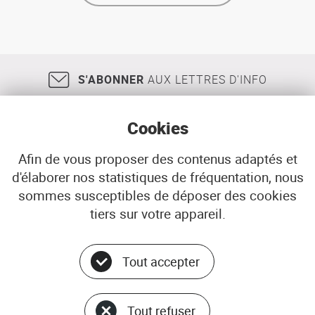
guide
intercommunal
des
personnes
âgées
S'ABONNER
AUX LETTRES D'INFO
de
Brest
métropole
océane
Cookies
Afin de vous proposer des contenus adaptés et
d'élaborer nos statistiques de fréquentation, nous
18, rue Jean Jaurès
29200
BREST
sommes susceptibles de déposer des cookies
02 98 33 51 71
CONTACT
tiers sur votre appareil.
Tout accepter
Menu
© ADEUPa
bottom
PLAN DU SITE
Tout refuser