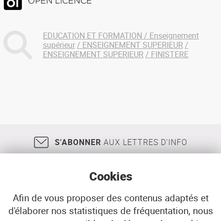
EDUCATION ET FORMATION / Enseignement
supérieur
ENSEIGNEMENT SUPERIEUR
ENSEIGNEMENT SUPERIEUR
FINISTERE
S'ABONNER
AUX LETTRES D'INFO
Cookies
Afin de vous proposer des contenus adaptés et
d'élaborer nos statistiques de fréquentation, nous
18, rue Jean Jaurès
29200
BREST