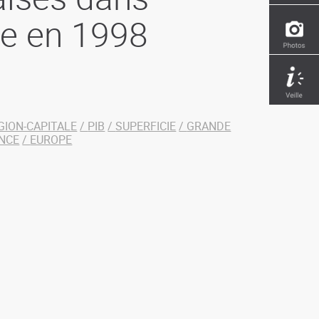
ne en 1998
GION-CAPITALE
PIB
SUPERFICIE
GRANDE
NCE
EUROPE