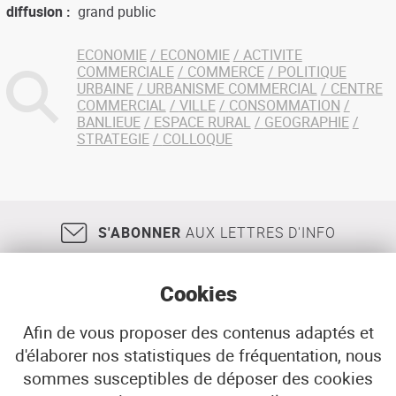
diffusion
grand public
ECONOMIE
ECONOMIE
ACTIVITE
COMMERCIALE
COMMERCE
POLITIQUE
URBAINE
URBANISME COMMERCIAL
CENTRE
COMMERCIAL
VILLE
CONSOMMATION
BANLIEUE
ESPACE RURAL
GEOGRAPHIE
STRATEGIE
COLLOQUE
S'ABONNER
AUX LETTRES D'INFO
Cookies
Afin de vous proposer des contenus adaptés et
d'élaborer nos statistiques de fréquentation, nous
18, rue Jean Jaurès
29200
BREST
sommes susceptibles de déposer des cookies
02 98 33 51 71
CONTACT