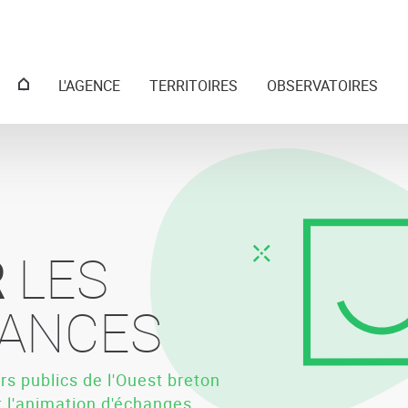
Menu
L'AGENCE
TERRITOIRES
OBSERVATOIRES
principal
R
R
DANS UN
L'AVENIR
LES
ANCES
I CHANGE
 publics de l'Ouest breton par ses
s publics de l'Ouest breton
 publics de l'Ouest breton par ses
et l'animation d'échanges