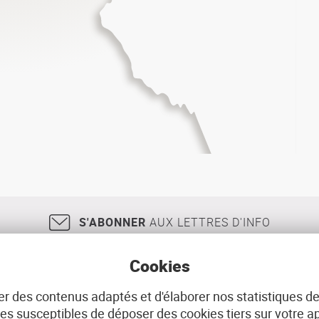
S'ABONNER
AUX LETTRES D'INFO
Cookies
r des contenus adaptés et d'élaborer nos statistiques de
18, rue Jean Jaurès
29200
BREST
02 98 33 51 71
CONT
 susceptibles de déposer des cookies tiers sur votre ap