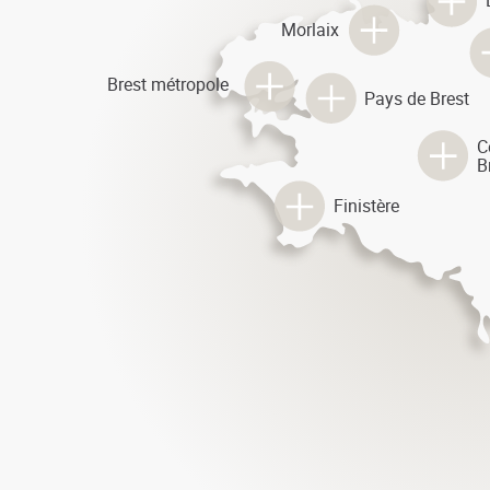
Morlaix
Brest métropole
Pays de Brest
C
B
Finistère