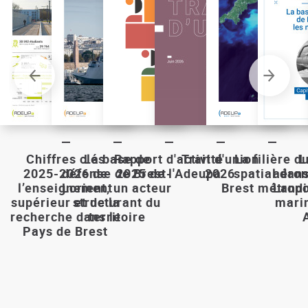
Chiffres clés
La base de
Rapport d'activité
Trait d'union
La filière d
L
2025-2026 de
défense de Brest-
2025 de l'Adeupa
2026
spatial dan
aéron
l’enseignement
Lorient, un acteur
Brest métrop
Landi
supérieur et de la
structurant du
marin
recherche dans le
territoire
Pays de Brest