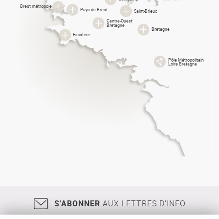
Brest métropole
Pays de Brest
Saint-Brieuc
Centre-Ouest
Bretagne
Bretagne
Finistère
Pôle Métropolitain
Loire Bretagne
S'ABONNER
AUX LETTRES D'INFO