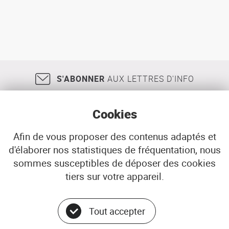
S'ABONNER
AUX LETTRES D'INFO
Cookies
Afin de vous proposer des contenus adaptés et
d'élaborer nos statistiques de fréquentation, nous
18, rue Jean Jaurès
29200
BREST
sommes susceptibles de déposer des cookies
02 98 33 51 71
CONTACT
tiers sur votre appareil.
Tout accepter
Menu
© ADEUPa