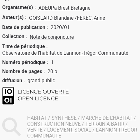
Organisme(s)
ADEUPa Brest Bretagne
Auteur(s)
GOISLARD Blandine
FEREC, Anne
Date de publication
2020/01
Collection
Note de conjoncture
Titre de périodique
Observatoire de l'habitat de Lannion-Trégor Communauté
Numéro périodique
1
Nombre de pages
20 p.
diffusion
grand public
HABITAT
SYNTHESE
MARCHE DE L'HABITAT
CONSTRUCTION NEUVE
TERRAIN A BATIR
VENTE
LOGEMENT SOCIAL
LANNION-TREGOR
COMMUNAUTE