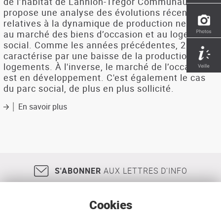
de l’habitat de Lannion-Trégor Communauté
propose une analyse des évolutions récentes
relatives à la dynamique de production neuve,
au marché des biens d’occasion et au logement
social. Comme les années précédentes, 2018 se
caractérise par une baisse de la production de
logements. À l'inverse, le marché de l’occasion
est en développement. C'est également le cas
du parc social, de plus en plus sollicité.
En savoir plus
sur
Synthèse
de
marché,
Lannion-
Trégor
Communauté
S'ABONNER
AUX LETTRES D'INFO
Cookies