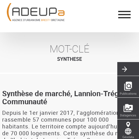
Aller
Panneau de gestion des cookies
au
contenu
principal
MOT-CLÉ
SYNTHESE
Synthèse de marché, Lannion-Trégor
Communauté
Depuis le 1er janvier 2017, l’agglomération
rassemble 57 communes pour 100 000
habitants. Le territoire compte aujourd’hui près
de 70 000 logements. Cette synthèse du marché