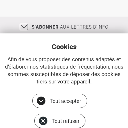
S'ABONNER
AUX LETTRES D'INFO
Cookies
Afin de vous proposer des contenus adaptés et
d'élaborer nos statistiques de fréquentation, nous
18, rue Jean Jaurès
29200
BREST
sommes susceptibles de déposer des cookies
02 98 33 51 71
CONTACT
tiers sur votre appareil.
Tout accepter
Menu
© ADEUPa
bottom
PLAN DU SITE
Tout refuser
DONNÉES PERSONNELLES