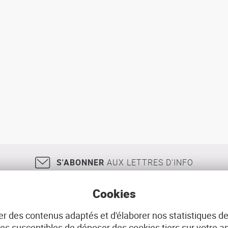
S'ABONNER
AUX LETTRES D'INFO
Cookies
r des contenus adaptés et d'élaborer nos statistiques de
18, rue Jean Jaurès
29200
BREST
02 98 33 51 71
CONT
 susceptibles de déposer des cookies tiers sur votre ap