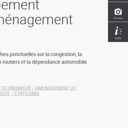
ppement
aménagement
es ponctuelles sur la congestion, la
x routiers et la dépendance automobile
T ECONOMIQUE
AMENAGEMENT DU
REDIT
ETATS-UNIS