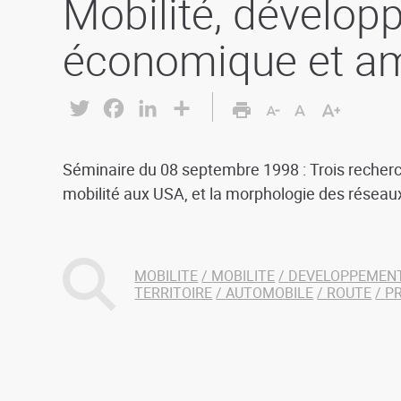
Mobilité, dévelo
économique et 
Twitter
Facebook
LinkedIn
Share
Séminaire du 08 septembre 1998 : Trois recherch
mobilité aux USA, et la morphologie des réseau
MOBILITE
MOBILITE
DEVELOPPEMEN
TERRITOIRE
AUTOMOBILE
ROUTE
P