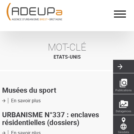
Aller
Panneau de gestion des cookies
au
contenu
principal
MOT-CLÉ
ETATS-UNIS
Musées du sport
En savoir plus
sur
Musées
du
URBANISME N°337 : enclaves
sport
résidentielles (dossiers)
En savoir plus
sur