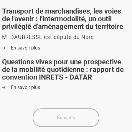
L'économie
française
Transport de marchandises, les voies
:
de l'avenir : l'intermodalité, un outil
édition
privilégié d'aménagement du territoire
1998-
1999
M. DAUBRESSE est député du Nord
En savoir plus
sur
Transport
de
Questions vives pour une prospective
marchandises,
de la mobilité quotidienne : rapport de
les
convention INRETS - DATAR
voies
de
En savoir plus
sur
l'avenir
Questions
:
vives
l'intermodalité,
pour
un
une
outil
prospective
Suivants
privilégié
de
d'aménagement
la
du