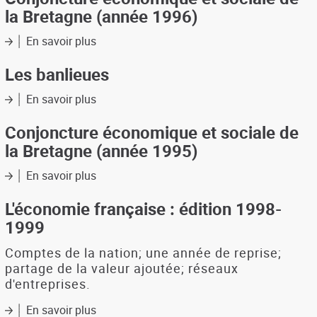
économique
la Bretagne (année 1996)
et
aménagement
En savoir plus
sur
Conjoncture
économique
Les banlieues
et
sociale
En savoir plus
sur
de
Les
la
banlieues
Conjoncture économique et sociale de
Bretagne
la Bretagne (année 1995)
(année
1996)
En savoir plus
sur
Conjoncture
économique
L'économie française : édition 1998-
et
1999
sociale
de
Comptes de la nation; une année de reprise;
la
partage de la valeur ajoutée; réseaux
Bretagne
d'entreprises.
(année
1995)
En savoir plus
sur