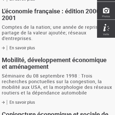
URBANISME
N°337
L'économie française : édition 2000-
:
2001
enclaves
résidentielles
Comptes de la nation; une année de reprise;
(dossiers)
partage de la valeur ajoutée; réseaux
d'entreprises.
En savoir plus
sur
L'économie
française
Mobilité, développement économique
:
et aménagement
édition
2000-
Séminaire du 08 septembre 1998 : Trois
2001
recherches ponctuelles sur la congestion, la
mobilité aux USA, et la morphologie des réseaux
routiers et la dépendance automobile
En savoir plus
sur
Mobilité,
développement
Conjoncture économique et sociale de