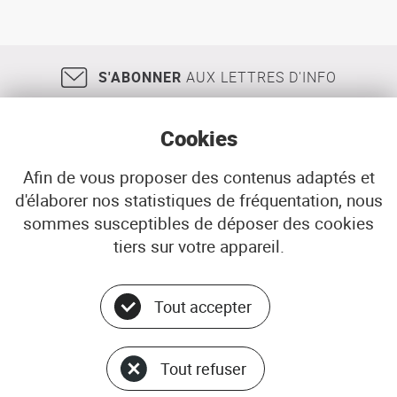
mobilité
territoire
quotidienne
:
rapport
S'ABONNER
AUX LETTRES D'INFO
de
convention
INRETS
-
Cookies
DATAR
Afin de vous proposer des contenus adaptés et
d'élaborer nos statistiques de fréquentation, nous
18, rue Jean Jaurès
29200
BREST
sommes susceptibles de déposer des cookies
02 98 33 51 71
CONTACT
tiers sur votre appareil.
Tout accepter
Menu
© ADEUPa
bottom
PLAN DU SITE
Tout refuser
DONNÉES PERSONNELLES