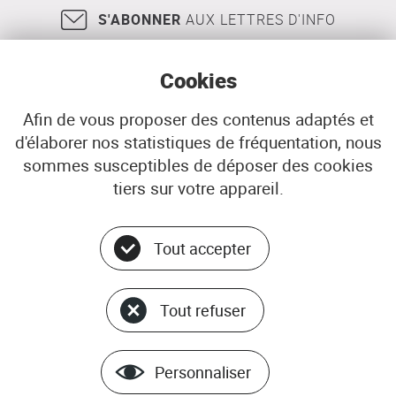
S'ABONNER
AUX LETTRES D'INFO
Cookies
Afin de vous proposer des contenus adaptés et
d'élaborer nos statistiques de fréquentation, nous
18, rue Jean Jaurès
29200
BREST
sommes susceptibles de déposer des cookies
02 98 33 51 71
CONTACT
tiers sur votre appareil.
Tout accepter
Menu
© ADEUPa
bottom
PLAN DU SITE
Tout refuser
DONNÉES PERSONNELLES
GÉRER LES COOKIES
MENTIONS LÉGALES
Personnaliser