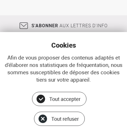
S'ABONNER
AUX LETTRES D'INFO
Cookies
Afin de vous proposer des contenus adaptés et
d'élaborer nos statistiques de fréquentation, nous
18, rue Jean Jaurès
29200
BREST
sommes susceptibles de déposer des cookies
02 98 33 51 71
CONTACT
tiers sur votre appareil.
Tout accepter
Menu
© ADEUPa
bottom
PLAN DU SITE
Tout refuser
DONNÉES PERSONNELLES