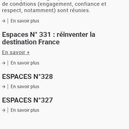
de conditions (engagement, confiance et
respect, notamment) sont réunies.
En savoir plus
sur
Espaces
N°
Espaces N° 331 : réinventer la
332
destination France
:
Intelligence
En savoir +
collective;
réforme
En savoir plus
sur
territoriale
Espaces
et
N°
ESPACES N°328
tourisme
331
:
En savoir plus
sur
réinventer
ESPACES
la
N°328
ESPACES N°327
destination
France
En savoir plus
sur
ESPACES
N°327