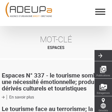
Aller
Panneau de gestion des cookies
au
contenu
principal
MOT-CLÉ
ESPACES
Espaces N° 337 - le tourisme sombre,
une nécessité émotionnelle; produits
dérivés culturels et touristiques
En savoir plus
sur
Espaces
N°
Le tourisme face au terrorisme; la
337