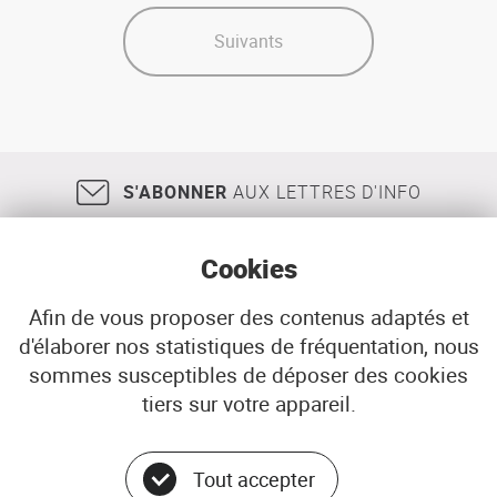
Suivants
S'ABONNER
AUX LETTRES D'INFO
Cookies
Afin de vous proposer des contenus adaptés et
d'élaborer nos statistiques de fréquentation, nous
18, rue Jean Jaurès
29200
BREST
sommes susceptibles de déposer des cookies
02 98 33 51 71
CONTACT
tiers sur votre appareil.
Tout accepter