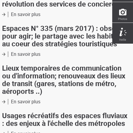
révolution des services de conciergerie
-
le
En savoir plus
sur
tourisme
Le
sombre,
tourisme
Espaces N° 335 (mars 2017) : observer
une
face
pour agir; le partage avec les habitants
nécessité
au
émotionnelle;
au coeur des stratégies touristiques
terrorisme;
produits
la
dérivés
En savoir plus
sur
révolution
culturels
Espaces
des
et
N°
Lieux temporaires de communication
services
touristiques
335
de
ou d'information; renouveaux des lieux
(mars
conciergerie
de transit (gares, stations de métro,
2017)
aéroports ..)
:
observer
En savoir plus
pour
sur
agir;
Lieux
le
temporaires
Usages récréatifs des espaces fluviaux
partage
de
: des enjeux à l'échelle des métropoles
avec
communication
les
ou