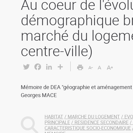
Au coeur de l'évol
démographique br
marché du logeme
centre-ville)
Twitter
Facebook
LinkedIn
Share
Mémoire de DEA "géographie et aménagement de
Georges MACE
HABITAT
MARCHE DU LOGEMENT
EV
PRINCIPALE
RESIDENCE SECONDAIRE
CARACTERISTIQUE SOCIO-ECONOMIQUE