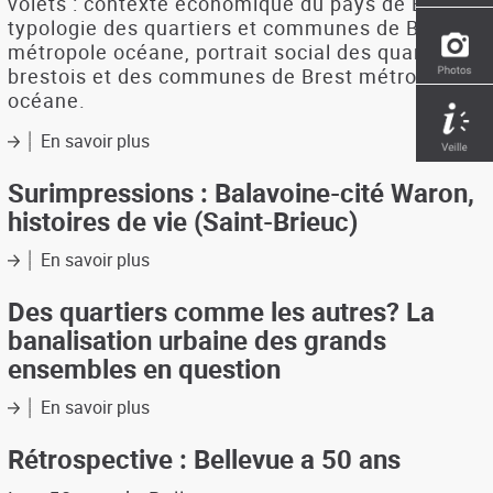
volets : contexte économique du pays de Brest,
typologie des quartiers et communes de Brest
métropole océane, portrait social des quartiers
brestois et des communes de Brest métropole
océane.
En savoir plus
sur
Observatoire
social
Surimpressions : Balavoine-cité Waron,
N°2
histoires de vie (Saint-Brieuc)
de
Brest
En savoir plus
sur
métropole
Surimpressions
océane
:
Des quartiers comme les autres? La
Balavoine-
banalisation urbaine des grands
cité
ensembles en question
Waron,
histoires
En savoir plus
sur
de
Des
vie
quartiers
Rétrospective : Bellevue a 50 ans
(Saint-
comme
Brieuc)