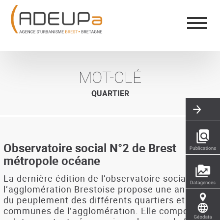
Aller
Panneau de gestion des cookies
au
contenu
principal
MOT-CLÉ
QUARTIER
Observatoire social N°2 de Brest
métropole océane
La dernière édition de l’observatoire social de
l’agglomération Brestoise propose une analyse
du peuplement des différents quartiers et
communes de l’agglomération. Elle comporte 3