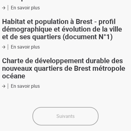
(Saint-
quartiers
En savoir plus
sur
Brieuc)
(chiffres
Rapport
clés)
d'activité
Habitat et population à Brest - profil
2010
démographique et évolution de la ville
de
et de ses quartiers (document N°1)
Brest
métropole
En savoir plus
sur
habitat
Habitat
et
Charte de développement durable des
population
nouveaux quartiers de Brest métropole
à
océane
Brest
-
En savoir plus
sur
profil
Charte
démographique
de
et
développement
évolution
durable
de
des
Suivants
la
nouveaux
ville
quartiers
et