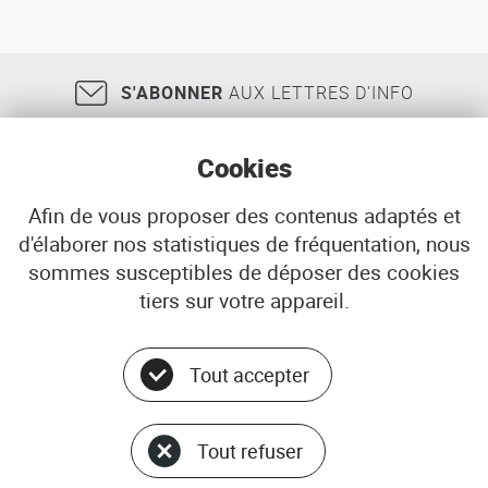
de
de
Brest
ses
métropole
quartiers
océane
(document
S'ABONNER
AUX LETTRES D'INFO
N°1)
Cookies
Afin de vous proposer des contenus adaptés et
d'élaborer nos statistiques de fréquentation, nous
18, rue Jean Jaurès
29200
BREST
sommes susceptibles de déposer des cookies
02 98 33 51 71
CONTACT
tiers sur votre appareil.
Tout accepter
Menu
© ADEUPa
bottom
PLAN DU SITE
Tout refuser
DONNÉES PERSONNELLES