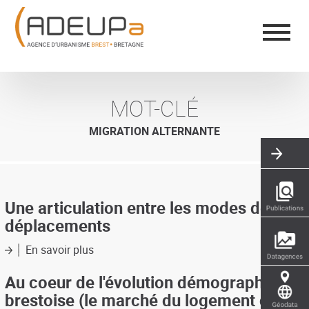
Aller
Panneau de gestion des cookies
au
contenu
principal
MOT-CLÉ
MIGRATION ALTERNANTE
Une articulation entre les modes de
déplacements
En savoir plus
sur
Une
articulation
Au coeur de l'évolution démographique
entre
brestoise (le marché du logement dans
les