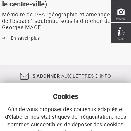
le centre-ville)
modes
de
Mémoire de DEA "géographie et aménagement
déplacements
de l'espace" soutenue sous la direction de
Georges MACE
En savoir plus
sur
Au
coeur
de
l'évolution
démographique
brestoise
S'ABONNER
AUX LETTRES D'INFO
(le
marché
du
Cookies
logement
dans
le
Afin de vous proposer des contenus adaptés et
centre-
d'élaborer nos statistiques de fréquentation, nous
18, rue Jean Jaurès
29200
BREST
ville)
sommes susceptibles de déposer des cookies
02 98 33 51 71
CONTACT