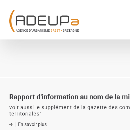
Aller
Panneau de gestion des cookies
au
contenu
principal
Rapport d'information au nom de la miss
voir aussi le supplément de la gazette des com
territoriales"
En savoir plus
sur