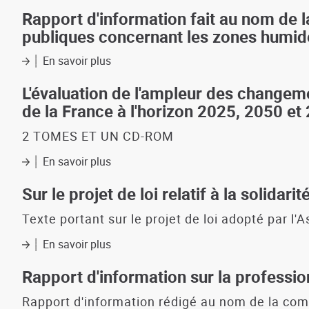
Rapport
d'information
Rapport d'information fait au nom de la
au
publiques concernant les zones humid
nom
de
En savoir plus
sur
la
Rapport
mission
d'information
L'évaluation de l'ampleur des changeme
temporaire
fait
de la France à l'horizon 2025, 2050 e
sur
au
l'organisation
nom
2 TOMES ET UN CD-ROM
et
de
l'évolution
la
En savoir plus
sur
des
délégation
L'évaluation
collectivités
du
de
Sur le projet de loi relatif à la solidar
territoriales
Sénat
l'ampleur
pour
des
Texte portant sur le projet de loi adopté par 
la
changements
planification
En savoir plus
climatiques,
sur
sur
de
Sur
l'évaluation
leurs
le
Rapport d'information sur la professi
des
causes
projet
politiques
et
de
Rapport d'information rédigé au nom de la co