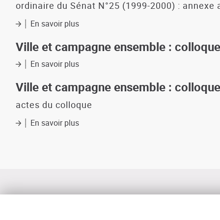
publiques
de
loi
ordinaire du Sénat N°25 (1999-2000) : annexe 
concernant
leur
relatif
les
impact
à
En savoir plus
sur
zones
prévisible
la
Rapport
humides
sur
solidarité
d'information
Ville et campagne ensemble : colloque
la
et
sur
géographie
au
la
En savoir plus
sur
de
renouvellement
professionnalisation
Ville
la
urbain
des
et
Ville et campagne ensemble : colloque
France
armées
campagne
à
à
ensemble
actes du colloque
l'horizon
mi-
:
2025,
parcours
En savoir plus
colloque
sur
2050
sur
Ville
et
les
et
2100
espaces
campagne
(CD-
périurbains
ensemble
ROM)
(compte-
:
rendu
colloque
synthétique
sur
du
les
colloque)
espaces