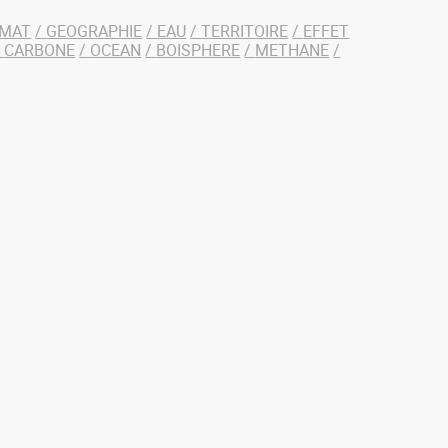
IMAT
GEOGRAPHIE
EAU
TERRITOIRE
EFFET
CARBONE
OCEAN
BOISPHERE
METHANE