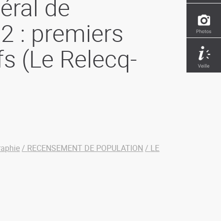
éral de
2 : premiers
fs (Le Relecq-
aphie
RECENSEMENT DE POPULATION
LE