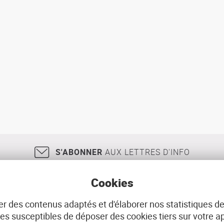
S'ABONNER
AUX LETTRES D'INFO
Cookies
r des contenus adaptés et d'élaborer nos statistiques de
18, rue Jean Jaurès
29200
BREST
02 98 33 51 71
CONT
 susceptibles de déposer des cookies tiers sur votre ap