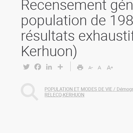
Recensement gén
population de 198
résultats exhausti
Kerhuon)
Twitter
Facebook
LinkedIn
Share
POPULATION ET MODES DE VIE / Démogr
RELECQ-KERHUON