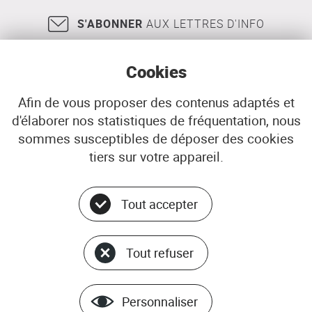
Relecq-
Brest
Kerhuon)
S'ABONNER
AUX LETTRES D'INFO
Cookies
Afin de vous proposer des contenus adaptés et
d'élaborer nos statistiques de fréquentation, nous
18, rue Jean Jaurès
29200
BREST
sommes susceptibles de déposer des cookies
02 98 33 51 71
CONTACT
tiers sur votre appareil.
Tout accepter
Menu
© ADEUPa
bottom
PLAN DU SITE
Tout refuser
DONNÉES PERSONNELLES
GÉRER LES COOKIES
MENTIONS LÉGALES
Personnaliser