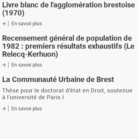
Kerhuon
littoral
Livre blanc de l'agglomération brestoise
93
du
(1970)
Relecq-
Kerhuon
En savoir plus
sur
:
Livre
une
blanc
Recensement général de population de
ressource
de
1982 : premiers résultats exhaustifs (Le
à
l'agglomération
valoriser
Relecq-Kerhuon)
brestoise
(1970)
En savoir plus
sur
Recensement
général
La Communauté Urbaine de Brest
de
population
Thèse pour le doctorat d'état en Droit, soutenue
de
à l'université de Paris I.
1982
:
En savoir plus
sur
premiers
La
résultats
Communauté
exhaustifs
Urbaine
(Le
de