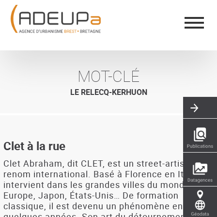
Aller
Panneau de gestion des cookies
au
contenu
principal
MOT-CLÉ
LE RELECQ-KERHUON
Clet à la rue
Clet Abraham, dit CLET, est un street-artist de
renom international. Basé à Florence en Italie, il
intervient dans les grandes villes du monde :
Europe, Japon, États-Unis… De formation
classique, il est devenu un phénomène en
quelques années. Son art du détournement des