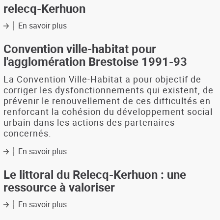
relecq-Kerhuon
de
la
En savoir plus
commune
sur
(analyse
Recensement
de
des
Convention ville-habitat pour
l'habitat
éléments
l'agglomération Brestoise 1991-93
et
les
du
plus
La Convention Ville-Habitat a pour objectif de
profil
significatifs
corriger les dysfonctionnements qui existent, de
socio-
du
prévenir le renouvellement de ces difficultés en
économique
patrimoine
renforcant la cohésion du développement social
des
bâti
urbain dans les actions des partenaires
résidents)
et
concernés.
naturel
des
En savoir plus
sur
communes
Convention
de
ville-
Le littoral du Relecq-Kerhuon : une
la
habitat
CUB
ressource à valoriser
pour
:
l'agglomération
le
En savoir plus
sur
Brestoise
relecq-
Le
1991-