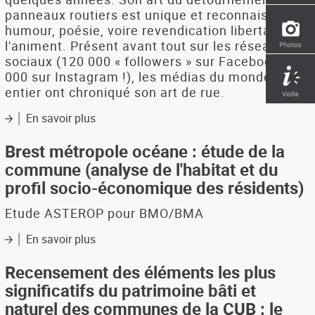
panneaux routiers est unique et reconnaissable :
humour, poésie, voire revendication libertaire
l'animent. Présent avant tout sur les réseaux
sociaux (120 000 « followers » sur Facebook ; 25
000 sur Instagram !), les médias du monde
entier ont chroniqué son art de rue.
En savoir plus
sur
Clet
à
Brest métropole océane : étude de la
la
commune (analyse de l'habitat et du
rue
profil socio-économique des résidents)
Etude ASTEROP pour BMO/BMA
En savoir plus
sur
Brest
métropole
Recensement des éléments les plus
océane
significatifs du patrimoine bâti et
:
naturel des communes de la CUB : le
étude