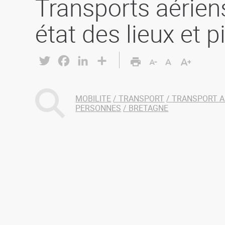
Transports aérien
état des lieux et p
Twitter
Facebook
LinkedIn
Share
MOBILITE
TRANSPORT
TRANSPORT A
PERSONNES
BRETAGNE