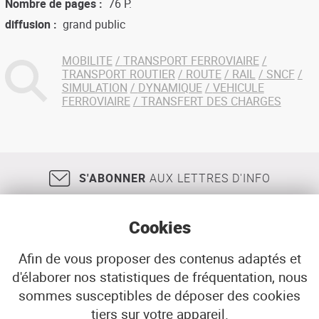
Nombre de pages
76 P.
diffusion
grand public
MOBILITE
TRANSPORT FERROVIAIRE
TRANSPORT ROUTIER
ROUTE
RAIL
SNCF
SIMULATION
DYNAMIQUE
VEHICULE
FERROVIAIRE
TRANSFERT DES CHARGES
S'ABONNER
AUX LETTRES D'INFO
Cookies
Afin de vous proposer des contenus adaptés et
d'élaborer nos statistiques de fréquentation, nous
18, rue Jean Jaurès
29200
BREST
sommes susceptibles de déposer des cookies
02 98 33 51 71
CONTACT
tiers sur votre appareil.