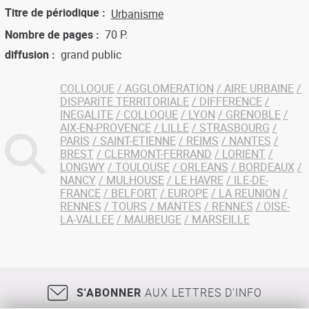
Titre de périodique
Urbanisme
Nombre de pages
70 P.
diffusion
grand public
COLLOQUE
AGGLOMERATION
AIRE URBAINE
DISPARITE TERRITORIALE
DIFFERENCE
INEGALITE
COLLOQUE
LYON
GRENOBLE
AIX-EN-PROVENCE
LILLE
STRASBOURG
PARIS
SAINT-ETIENNE
REIMS
NANTES
BREST
CLERMONT-FERRAND
LORIENT
LONGWY
TOULOUSE
ORLEANS
BORDEAUX
NANCY
MULHOUSE
LE HAVRE
ILE-DE-
FRANCE
BELFORT
EUROPE
LA REUNION
RENNES
TOURS
MANTES
RENNES
OISE-
LA-VALLEE
MAUBEUGE
MARSEILLE
S'ABONNER
AUX LETTRES D'INFO