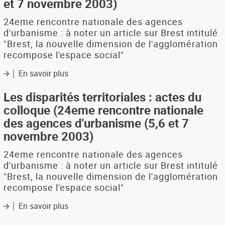
et 7 novembre 2003)
24eme rencontre nationale des agences
d'urbanisme : à noter un article sur Brest intitulé
"Brest, la nouvelle dimension de l'agglomération
recompose l'espace social"
En savoir plus
sur
Les
disparités
Les disparités territoriales : actes du
territoriales
colloque (24eme rencontre nationale
:
des agences d'urbanisme (5,6 et 7
bibliographie
novembre 2003)
(24eme
rencontre
24eme rencontre nationale des agences
nationale
des
d'urbanisme : à noter un article sur Brest intitulé
agences
"Brest, la nouvelle dimension de l'agglomération
d'urbanisme
recompose l'espace social"
-
5,6
En savoir plus
sur
et
Les
7