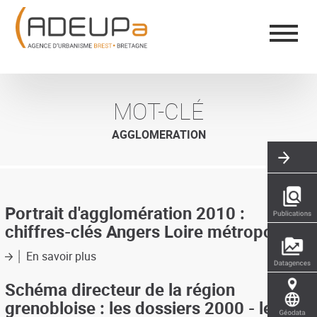
Aller
Panneau de gestion des cookies
au
contenu
principal
MOT-CLÉ
AGGLOMERATION
Portrait d'agglomération 2010 :
chiffres-clés Angers Loire métropole
En savoir plus
sur
Portrait
d'agglomération
Schéma directeur de la région
2010
grenobloise : les dossiers 2000 - le
: