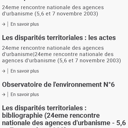
le
pari
24eme rencontre nationale des agences
d'une
d'urbanisme (5,6 et 7 novembre 2003)
agglomération
multipolaire
En savoir plus
sur
Les
disparités
Les disparités territoriales : les actes
territoriales
:
24eme rencontre nationale des agences
les
d'urbanisme|24eme rencontre nationale des
actes
agences d'urbanisme (5,6 et 7 novembre 2003)
En savoir plus
sur
Les
disparités
Observatoire de l'environnement N°6
territoriales
:
En savoir plus
sur
les
Observatoire
actes
de
Les disparités territoriales :
l'environnement
bibliographie (24eme rencontre
N°6
nationale des agences d'urbanisme - 5,6