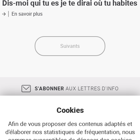
disparités
Dis-moi qui tu es je te dirai où tu habites
novembre
territoriales
2003)
:
En savoir plus
sur
actes
Dis-
du
moi
colloque
qui
(24eme
tu
rencontre
es
Suivants
nationale
je
des
te
agences
dirai
d'urbanisme
où
(5,6
tu
et
habites
7
S'ABONNER
AUX LETTRES D'INFO
novembre
2003)
Cookies
Afin de vous proposer des contenus adaptés et
d'élaborer nos statistiques de fréquentation, nous
18, rue Jean Jaurès
29200
BREST