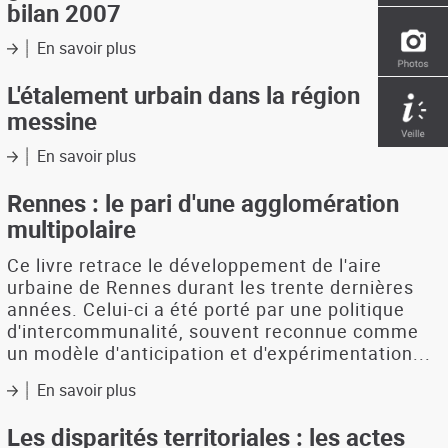
bilan 2007
chiffres-
clés
En savoir plus
sur
Angers
Schéma
Loire
directeur
L'étalement urbain dans la région
métropole
de
messine
la
région
En savoir plus
sur
grenobloise
L'étalement
:
urbain
Rennes : le pari d'une agglomération
les
dans
multipolaire
dossiers
la
2000
région
Ce livre retrace le développement de l'aire
-
messine
urbaine de Rennes durant les trente dernières
le
années. Celui-ci a été porté par une politique
bilan
2007
d'intercommunalité, souvent reconnue comme
un modèle d'anticipation et d'expérimentation...
En savoir plus
sur
Rennes
:
Les disparités territoriales : les actes