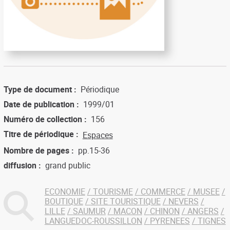
Type de document
Périodique
Date de publication
1999/01
Numéro de collection
156
Titre de périodique
Espaces
Nombre de pages
pp.15-36
diffusion
grand public
ECONOMIE
TOURISME
COMMERCE
MUSEE
BOUTIQUE
SITE TOURISTIQUE
NEVERS
LILLE
SAUMUR
MACON
CHINON
ANGERS
LANGUEDOC-ROUSSILLON
PYRENEES
TIGNES