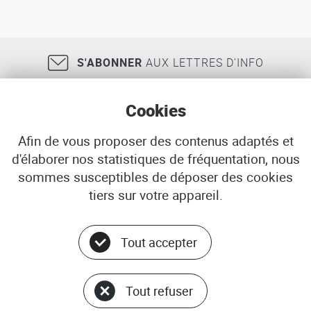
S'ABONNER
AUX LETTRES D'INFO
Cookies
Afin de vous proposer des contenus adaptés et
d'élaborer nos statistiques de fréquentation, nous
18, rue Jean Jaurès
29200
BREST
sommes susceptibles de déposer des cookies
02 98 33 51 71
CONTACT
tiers sur votre appareil.
Tout accepter
Menu
© ADEUPa
bottom
PLAN DU SITE
Tout refuser
DONNÉES PERSONNELLES