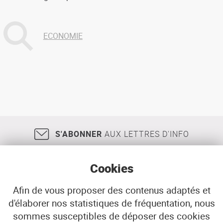
ECONOMIE
S'ABONNER
AUX LETTRES D'INFO
Cookies
Afin de vous proposer des contenus adaptés et
d'élaborer nos statistiques de fréquentation, nous
18, rue Jean Jaurès
29200
BREST
sommes susceptibles de déposer des cookies
02 98 33 51 71
CONTACT