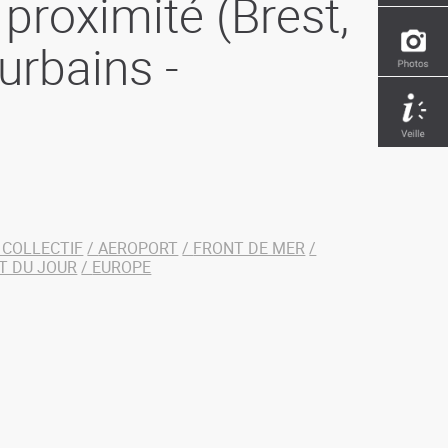
proximité (Brest,
urbains -
 COLLECTIF
AEROPORT
FRONT DE MER
T DU JOUR
EUROPE