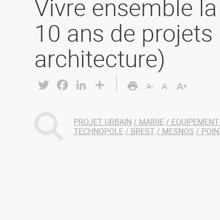
Vivre ensemble la 
10 ans de projets 
architecture)
Twitter
Facebook
LinkedIn
Share
PROJET URBAIN
MAIRIE
EQUIPEMENT
TECHNOPOLE
BREST
MESNOS
POIN