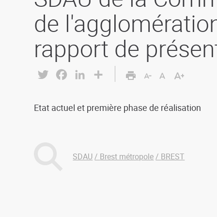
de l'agglomération
rapport de présen
Twitter
Facebook
LinkedIn
Share
Etat actuel et première phase de réalisation
SDAU
Brest métropole
BREST