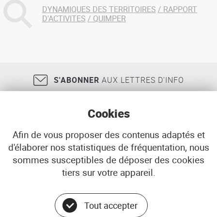
DYNAMIQUES DES TERRITOIRES
RAPPORT
D'ACTIVITES
QUIMPER
S'ABONNER
AUX LETTRES D'INFO
Cookies
Afin de vous proposer des contenus adaptés et
d'élaborer nos statistiques de fréquentation, nous
18, rue Jean Jaurès
29200
BREST
sommes susceptibles de déposer des cookies
02 98 33 51 71
CONTACT
tiers sur votre appareil.
Tout accepter
© ADEUPa