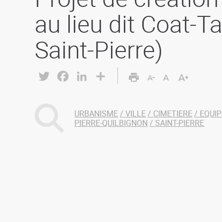
au lieu dit Coat-T
Saint-Pierre)
Twitter
Facebook
LinkedIn
Share
URBANISME
VILLE
CIMETIERE
EQUI
PIERRE-QUILBIGNON
SAINT-PIERRE