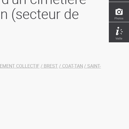
an (secteur de
PEMENT COLLECTIF
BREST
COAT-TAN
SAINT-