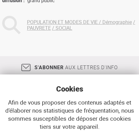
diffusion
grand public
POPULATION ET MODES DE VIE / Démographie
PAUVRETE
SOCIAL
S'ABONNER
AUX LETTRES D'INFO
Cookies
Afin de vous proposer des contenus adaptés et
d'élaborer nos statistiques de fréquentation, nous
18, rue Jean Jaurès
29200
BREST
sommes susceptibles de déposer des cookies
02 98 33 51 71
CONTACT
tiers sur votre appareil.