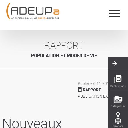
Aller
Panneau de gestion des cookies
au
contenu
principal
RAPPORT
POPULATION ET MODES DE VIE
Publié le 6.11.2016
RAPPORT
PUBLICATION EXTÉRIEURE
Nouveaux