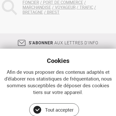
FONCIER
PORT DE COMMERCE
MARCHANDISE
VOYAGEUR
TRAFIC
BRETAGNE
BREST
S'ABONNER
AUX LETTRES D'INFO
Cookies
Afin de vous proposer des contenus adaptés et
d'élaborer nos statistiques de fréquentation, nous
18, rue Jean Jaurès
29200
BREST
sommes susceptibles de déposer des cookies
02 98 33 51 71
CONTACT
tiers sur votre appareil.
Tout accepter
© ADEUPa