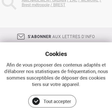
AMENAGEMENT URBAIN
ZAC
MEMOIRE
Brest métropole
BREST
S'ABONNER
AUX LETTRES D'INFO
Cookies
Afin de vous proposer des contenus adaptés et
d'élaborer nos statistiques de fréquentation, nous
18, rue Jean Jaurès
29200
BREST
sommes susceptibles de déposer des cookies
02 98 33 51 71
CONTACT
tiers sur votre appareil.
Tout accepter
Menu
© ADEUPa