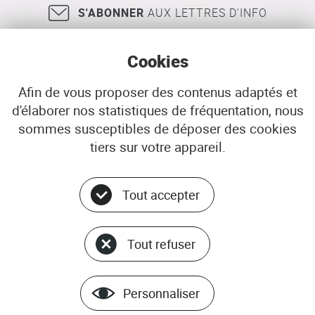
S'ABONNER
AUX LETTRES D'INFO
Cookies
Afin de vous proposer des contenus adaptés et
d'élaborer nos statistiques de fréquentation, nous
18, rue Jean Jaurès
29200
BREST
sommes susceptibles de déposer des cookies
02 98 33 51 71
CONTACT
tiers sur votre appareil.
Tout accepter
Menu
© ADEUPa
bottom
PLAN DU SITE
Tout refuser
DONNÉES PERSONNELLES
GÉRER LES COOKIES
Personnaliser
MENTIONS LÉGALES