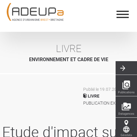
Aller
Panneau de gestion des cookies
au
contenu
principal
LIVRE
ENVIRONNEMENT ET CADRE DE VIE
Publié le 19.07.2016
LIVRE
PUBLICATION EXTÉRIEURE
Etude d'impact sur