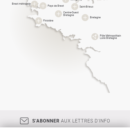
Brest métropole
Pays de Brest
Saint-Brieuc
Centre-Ouest
Bretagne
Bretagne
Finistère
Pôle Métropolitain
Loire Bretagne
S'ABONNER
AUX LETTRES D'INFO