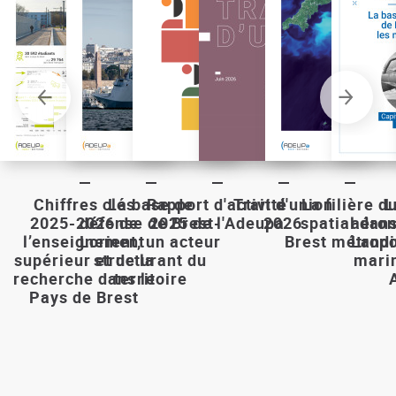
Chiffres clés
La base de
Rapport d'activité
Trait d'union
La filière d
L
2025-2026 de
défense de Brest-
2025 de l'Adeupa
2026
spatial dan
aéron
l’enseignement
Lorient, un acteur
Brest métrop
Landi
supérieur et de la
structurant du
marin
recherche dans le
territoire
Pays de Brest