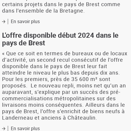
certains projets dans le pays de Brest comme
dans l’ensemble de la Bretagne.
En savoir plus
sur
Pays
de
L'offre disponible début 2024 dans le
Brest.
pays de Brest
Le
marché
« Que ce soit en termes de bureaux ou de locaux
immobilier
d’activité, un second recul consécutif de l’offre
en
disponible dans le pays de Brest leur fait
2023
atteindre le niveau le plus bas depuis dix ans.
:
Pour les premiers, près de 35 600 m² sont
ralentissement
proposés. Le nouveau repli, moins net qu’un an
du
auparavant, s’explique par un succès des pré-
marché
plus
commercialisations métropolitaines sur des
marqué
livraisons moins conséquentes. Ailleurs dans le
en
pays de Brest, l’offre s’enrichit de biens neufs à
ancien
Landerneau et anciens à Châteaulin.
En savoir plus
sur