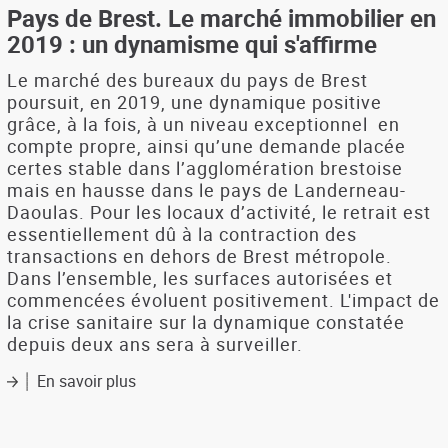
de
Pays de Brest. Le marché immobilier en
Brest.
2019 : un dynamisme qui s'affirme
L'offre
disponible
Le marché des bureaux du pays de Brest
début
poursuit, en 2019, une dynamique positive
2020
grâce, à la fois, à un niveau exceptionnel en
compte propre, ainsi qu’une demande placée
certes stable dans l’agglomération brestoise
mais en hausse dans le pays de Landerneau-
Daoulas. Pour les locaux d’activité, le retrait est
essentiellement dû à la contraction des
transactions en dehors de Brest métropole.
Dans l’ensemble, les surfaces autorisées et
commencées évoluent positivement. L'impact de
la crise sanitaire sur la dynamique constatée
depuis deux ans sera à surveiller.
En savoir plus
sur
Pays
de
Brest.