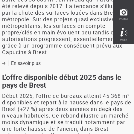
été relevé depuis 2017. La tendance s’illustre
par la chute des surfaces louées dans Brest
métropole. Sur des projets quasi exclusivement
métropolitains, les surfaces en compte
propre/clés en main évoluent peu tandis que les
autorisations progressent, essentiellement
grâce à un programme conséquent prévu aux
Capucins à Brest.
En savoir plus
sur
Pays
de
L'offre disponible début 2025 dans le
Brest.
pays de Brest
Le
marché
Début 2025, l’offre de bureaux atteint 45 368 m²
immobilier
disponibles et repart à la hausse dans le pays de
en
Brest (+27 %) après deux années en deçà des
2024
niveaux habituels. Ce rebond illustre un marché
:
moins dynamique et se traduit notamment par
ralentissement
une forte hausse de l’ancien, dans Brest
du