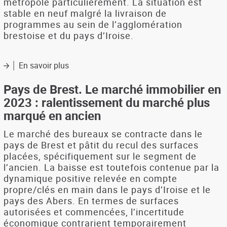
métropole particulièrement. La situation est
marché
locatif
stable en neuf malgré la livraison de
programmes au sein de l’agglomération
brestoise et du pays d’Iroise.
En savoir plus
sur
L'offre
disponible
Pays de Brest. Le marché immobilier en
début
2023 : ralentissement du marché plus
2025
marqué en ancien
dans
le
Le marché des bureaux se contracte dans le
pays
pays de Brest et pâtit du recul des surfaces
de
placées, spécifiquement sur le segment de
Brest
l’ancien. La baisse est toutefois contenue par la
dynamique positive relevée en compte
propre/clés en main dans le pays d’Iroise et le
pays des Abers. En termes de surfaces
autorisées et commencées, l’incertitude
économique contrarient temporairement