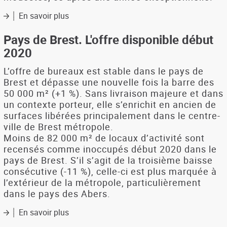
se
confirme
En savoir plus
sur
Pays
de
Pays de Brest. L'offre disponible début
Brest.
2020
Le
marché
L’offre de bureaux est stable dans le pays de
immobilier
Brest et dépasse une nouvelle fois la barre des
en
50 000 m² (+1 %). Sans livraison majeure et dans
2020
un contexte porteur, elle s’enrichit en ancien de
:
surfaces libérées principalement dans le centre-
une
ville de Brest métropole.
demande
Moins de 82 000 m² de locaux d’activité sont
en
locaux
recensés comme inoccupés début 2020 dans le
d'activité
pays de Brest. S’il s’agit de la troisième baisse
pas
consécutive (-11 %), celle-ci est plus marquée à
toujours
l’extérieur de la métropole, particulièrement
satisfaite
dans le pays des Abers.
En savoir plus
sur
Pays