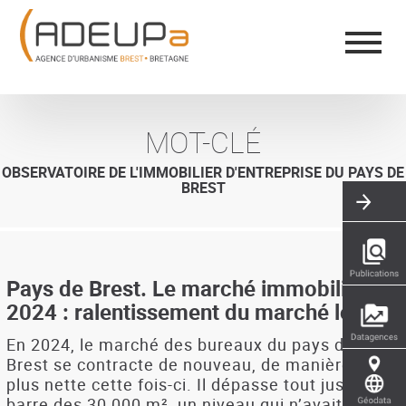
Aller
Panneau de gestion des cookies
au
contenu
principal
MOT-CLÉ
OBSERVATOIRE DE L'IMMOBILIER D'ENTREPRISE DU PAYS DE
BREST
Pays de Brest. Le marché immobilier en
2024 : ralentissement du marché locatif
En 2024, le marché des bureaux du pays de
Brest se contracte de nouveau, de manière bien
plus nette cette fois-ci. Il dépasse tout juste la
barre des 30 000 m², un niveau qui n’avait plus