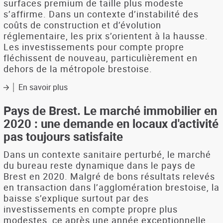
surfaces premium de taille plus modeste
s’affirme. Dans un contexte d’instabilité des
coûts de construction et d’évolution
réglementaire, les prix s’orientent à la hausse.
Les investissements pour compte propre
fléchissent de nouveau, particulièrement en
dehors de la métropole brestoise.
En savoir plus
sur
Pays
de
Pays de Brest. Le marché immobilier en
Brest.
2020 : une demande en locaux d'activité
Le
pas toujours satisfaite
marché
immobilier
Dans un contexte sanitaire perturbé, le marché
en
du bureau reste dynamique dans le pays de
2021
Brest en 2020. Malgré de bons résultats relevés
:
en transaction dans l’agglomération brestoise, la
la
hausse
baisse s’explique surtout par des
des
investissements en compte propre plus
tarifs
modestes, ce après une année exceptionnelle.