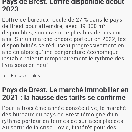
Pays de Brest. L'offre disponible début
Brest.
2023
Le
marché
L’offre de bureaux recule de 27 % dans le pays
immobilier
de Brest pour atteindre, avec 39 000 m²
en
disponibles, son niveau le plus bas depuis dix
2022
ans. Sur un marché encore porteur en 2022, les
:
disponibilités se réduisent progressivement en
une
ancien alors qu’une conjoncture économique
dynamique
instable ralentit temporairement le rythme des
maintenue
par
livraisons en neuf.
le
En savoir plus
neuf
sur
et
Pays
la
de
Pays de Brest. Le marché immobilier en
réhabilitation
Brest.
2021 : la hausse des tarifs se confirme
L'offre
disponible
Pour la troisième année consécutive, le marché
début
des bureaux du pays de Brest témoigne d’un
2023
rythme porteur en termes de surfaces placées.
Au sortir de la crise Covid, l’intérêt pour des