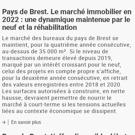
L'offre
disponible
Pays de Brest. Le marché immobilier en
début
2022 : une dynamique maintenue par le
2024
neuf et la réhabilitation
dans
le
Le marché des bureaux du pays de Brest se
pays
maintient, pour la quatrième année consécutive,
de
au-dessus de 35 000 m². Si le niveau de
Brest
transactions demeure élevé depuis 2019,
marqué par un intérêt croissant pour le neuf,
celui des projets en compte propre s’affiche,
pour la deuxième année consécutive, en retrait
des valeurs enregistrées entre 2018 et 2020.
Les surfaces autorisées à construire, en nette
hausse, devraient permettre de nourrir le
marché à court-terme si les tensions actuelles
liées au contexte économique se dissipent.
En savoir plus
sur
Pays
de