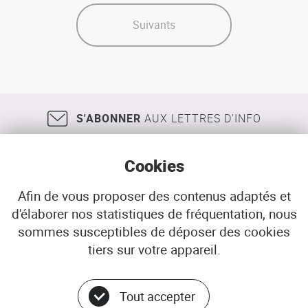
Le
marché
Suivants
immobilier
en
2019
:
un
dynamisme
S'ABONNER
AUX LETTRES D'INFO
qui
s'affirme
Cookies
Afin de vous proposer des contenus adaptés et
d'élaborer nos statistiques de fréquentation, nous
18, rue Jean Jaurès
29200
BREST
sommes susceptibles de déposer des cookies
02 98 33 51 71
CONTACT
tiers sur votre appareil.
Tout accepter