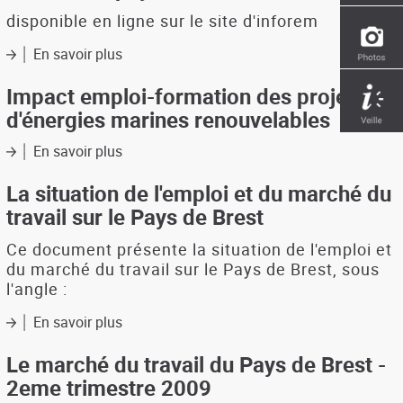
la
disponible en ligne sur le site d'inforem
filière
aéronautique
En savoir plus
sur
et
Diagnostic
du
territorial
Impact emploi-formation des projets
transport
emploi
d'énergies marines renouvelables
aérien
et
marché
En savoir plus
sur
du
Impact
travail
emploi-
La situation de l'emploi et du marché du
-
formation
travail sur le Pays de Brest
pays
des
de
projets
Ce document présente la situation de l'emploi et
Brest
d'énergies
du marché du travail sur le Pays de Brest, sous
marines
l'angle :
renouvelables
En savoir plus
sur
La
situation
Le marché du travail du Pays de Brest -
de
2eme trimestre 2009
l'emploi