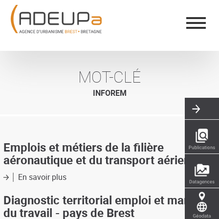
Aller
Panneau de gestion des cookies
au
contenu
principal
MOT-CLÉ
INFOREM
Emplois et métiers de la filière
aéronautique et du transport aérien
En savoir plus
sur
Emplois
et
Diagnostic territorial emploi et marché
métiers
du travail - pays de Brest
de