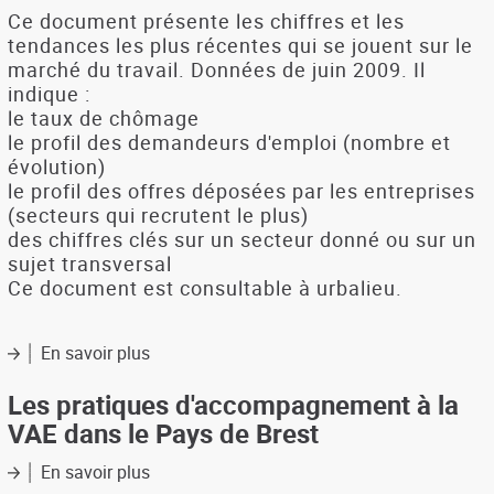
et
Ce document présente les chiffres et les
du
tendances les plus récentes qui se jouent sur le
marché
marché du travail. Données de juin 2009. Il
du
indique :
travail
le taux de chômage
sur
le profil des demandeurs d'emploi (nombre et
le
évolution)
Pays
de
le profil des offres déposées par les entreprises
Brest
(secteurs qui recrutent le plus)
des chiffres clés sur un secteur donné ou sur un
sujet transversal
Ce document est consultable à urbalieu.
En savoir plus
sur
Le
marché
Les pratiques d'accompagnement à la
du
VAE dans le Pays de Brest
travail
du
En savoir plus
sur
Pays
Les