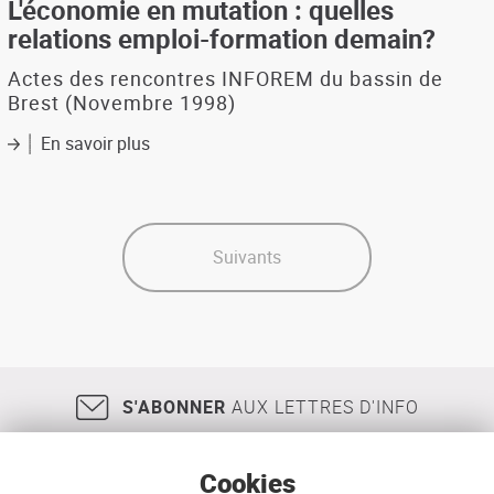
féminin
L'économie en mutation : quelles
lucratif
et
relations emploi-formation demain?
Pays
masculin
de
(recensement
Actes des rencontres INFOREM du bassin de
Brest
général
Brest (Novembre 1998)
et
de
de
la
En savoir plus
sur
Cornouaille
population
L'économie
1999)
en
mutation
:
quelles
Suivants
relations
emploi-
formation
demain?
S'ABONNER
AUX LETTRES D'INFO
Cookies