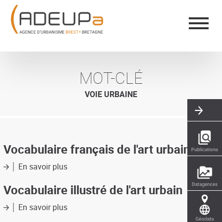
Aller
Panneau de gestion des cookies
au
contenu
principal
MOT-CLÉ
VOIE URBAINE
Vocabulaire français de l'art urbain
En savoir plus
sur
Vocabulaire
français
Vocabulaire illustré de l'art urbain
de
l'art
En savoir plus
sur
urbain
Vocabulaire