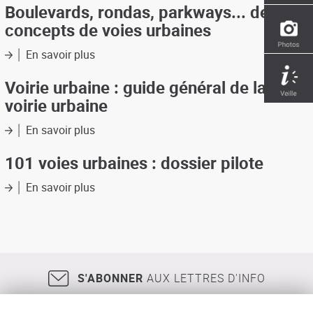
illustré
Boulevards, rondas, parkways... des
de
concepts de voies urbaines
l'art
urbain
En savoir plus
sur
Boulevards,
rondas,
Voirie urbaine : guide général de la
parkways...
voirie urbaine
des
concepts
En savoir plus
sur
de
Voirie
voies
urbaine
101 voies urbaines : dossier pilote
urbaines
:
guide
En savoir plus
sur
général
101
de
voies
la
urbaines
voirie
:
urbaine
dossier
pilote
S'ABONNER
AUX LETTRES D'INFO