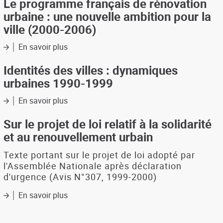
Le programme français de rénovation
DSU
urbaine : une nouvelle ambition pour la
:
ville (2000-2006)
un
outil
En savoir plus
sur
au
Le
service
programme
Identités des villes : dynamiques
de
français
la
urbaines 1990-1999
de
politique
rénovation
de
En savoir plus
sur
urbaine
la
Identités
:
ville
des
Sur le projet de loi relatif à la solidarité
une
villes
et au renouvellement urbain
nouvelle
:
ambition
dynamiques
Texte portant sur le projet de loi adopté par
pour
urbaines
l'Assemblée Nationale après déclaration
la
1990-
d'urgence (Avis N°307, 1999-2000)
ville
1999
(2000-
En savoir plus
sur
2006)
Sur
le