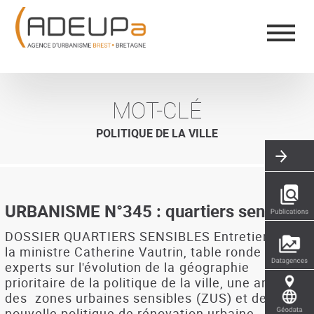
Aller
Panneau de gestion des cookies
au
contenu
principal
MOT-CLÉ
POLITIQUE DE LA VILLE
URBANISME N°345 : quartiers sensibles
DOSSIER QUARTIERS SENSIBLES Entretien avec
la ministre Catherine Vautrin, table ronde entre
experts sur l'évolution de la géographie
prioritaire de la politique de la ville, une analyse
des  zones urbaines sensibles (ZUS) et de la
nouvelle politique de rénovation urbaine.