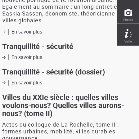
Egalement au sommaire : un long entretien avec
Saskia Sassen, économiste, théoricienne des
villes globales.
En savoir plus
sur
URBANISME
N°345
Tranquillité - sécurité
:
quartiers
En savoir plus
sur
sensibles
Tranquillité
-
Tranquillité - sécurité (dossier)
sécurité
En savoir plus
sur
Tranquillité
-
Villes du XXIe siècle : quelles villes
sécurité
voulons-nous? Quelles villes aurons-
(dossier)
nous? (tome II)
Actes du colloque de La Rochelle, tome II :
formes urbaines, mobilité, villes durables,
gouvernance