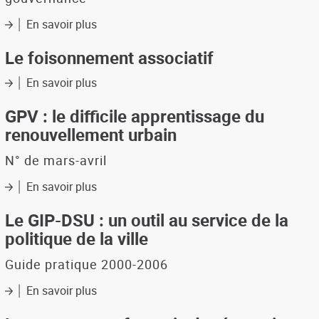
En savoir plus
sur
Villes
du
Le foisonnement associatif
XXIe
siècle
En savoir plus
sur
:
Le
quelles
foisonnement
GPV : le difficile apprentissage du
villes
associatif
renouvellement urbain
voulons-
nous?
N° de mars-avril
Quelles
villes
En savoir plus
sur
aurons-
GPV
nous?
:
Le GIP-DSU : un outil au service de la
(tome
le
politique de la ville
II)
difficile
apprentissage
Guide pratique 2000-2006
du
renouvellement
En savoir plus
sur
urbain
Le
GIP-