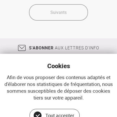
projet
de
loi
Suivants
relatif
à
la
solidarité
et
au
S'ABONNER
AUX LETTRES D'INFO
renouvellement
urbain
Cookies
Afin de vous proposer des contenus adaptés et
d'élaborer nos statistiques de fréquentation, nous
18, rue Jean Jaurès
29200
BREST
sommes susceptibles de déposer des cookies
02 98 33 51 71
CONTACT
tiers sur votre appareil.
Tout accepter